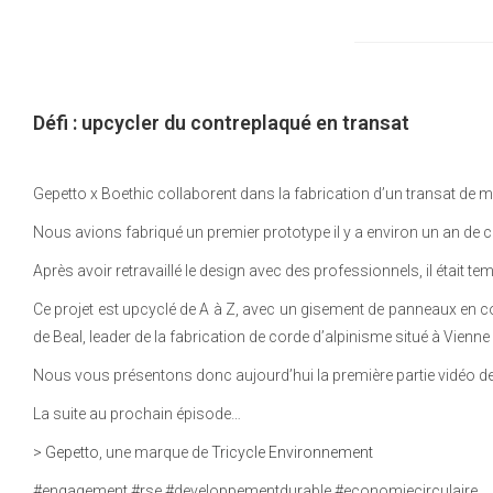
Défi : upcycler du contreplaqué en transat
Gepetto x Boethic collaborent dans la fabrication d’un transat de m
Nous avions fabriqué un premier prototype il y a environ un an de cel
Après avoir retravaillé le design avec des professionnels, il était
Ce projet est upcyclé de A à Z, avec un gisement de panneaux en c
de Beal, leader de la fabrication de corde d’alpinisme situé à Vienne
Nous vous présentons donc aujourd’hui la première partie vidéo de l
La suite au prochain épisode…
>
Gepetto
, une marque de
Tricycle Environnement
#engagement #rse #developpementdurable #economiecirculaire