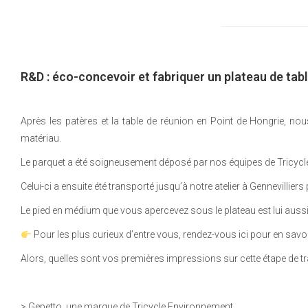
R&D : éco-concevoir et fabriquer un plateau de tab
Après les patères et la table de réunion en Point de Hongrie, no
matériau.
Le parquet a été soigneusement déposé par nos équipes de Tricyc
Celui-ci a ensuite été transporté jusqu’à notre atelier à Gennevilliers 
Le pied en médium que vous apercevez sous le plateau est lui aussi
Pour les plus curieux d’entre vous, rendez-vous ici pour en savoi
Alors, quelles sont vos premières impressions sur cette étape de tra
>
Gepetto
, une marque de
Tricycle Environnement