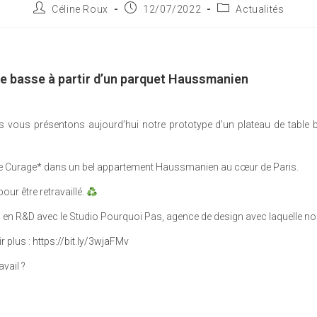
Céline Roux
12/07/2022
Actualités
le basse à partir d’un parquet Haussmanien
us vous présentons aujourd’hui notre prototype d’un plateau de table 
le Curage* dans un bel appartement Haussmanien au cœur de Paris.
pour être retravaillé.
 en R&D avec le Studio Pourquoi Pas, agence de design avec laquelle nou
r plus :
https://bit.ly/3wjaFMv
vail ?