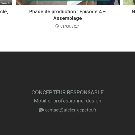
clé,
Phase de production : Episode 4 –
N
Assemblage
01/09/2021
CONCEPTEUR RESPONSABLE
Mobilier professionnel design
contact@atelier-gepetto.fr