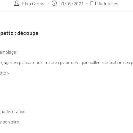
Elsa Gross
01/09/2021
Actualités
epetto : découpe
semblage !
erçage des plateaux puis mise en place de la quincaillerie de fixation des 
tto ».
#madeinfrance
 sanitaire.