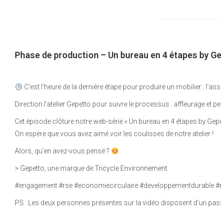
Phase de production – Un bureau en 4 étapes by G
C’est l’heure de la dernière étape pour produire un mobilier : l’as
Direction l’atelier Gepetto pour suivre le processus : affleurage et p
Cet épisode clôture notre web-série « Un bureau en 4 étapes by Gepe
On espère que vous avez aimé voir les coulisses de notre atelier !
Alors, qu’en avez-vous pensé ?
>
Gepetto
, une marque de
Tricycle Environnement
.
#engagement #rse #economiecirculaire #developpementdurable 
PS : Les deux personnes présentes sur la vidéo disposent d’un pass